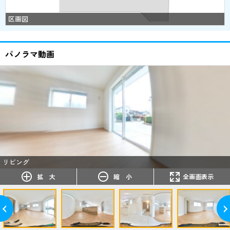
区画図
パノラマ動画
リビング
拡 大
縮 小
全画面表示