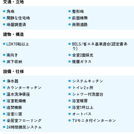
交通・立地
角地
整形地
閑静な住宅地
前面棟無
地盤調査済
南側道路
建物・構造
LDK15帖以上
BELS/省エネ基準適合(認定書あ
り)
南向き
全室2面採光
床下収納
複層ガラス
設備・仕様
浄水器
システムキッチン
カウンターキッチン
トイレ2ヶ所
温水洗浄便座
シャワー付洗面台
浴室乾燥機
浴室暖房
追焚機能
浴室1坪以上
浴室に窓
オートバス
全居室フローリング
TVモニタ付インターホン
24時間換気システム