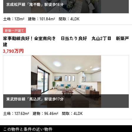
京成松戸線「滝不動」駅徒歩16分
土地：123m² 建物：101.84m² 間取：4LDK
新築一戸建て
家事動線良好！全室南向き 日当たり良好 丸山2丁目 新築戸
建
3,790万円
東武野田線「馬込沢」駅徒歩17分
土地：127.62m² 建物：96.46m² 間取：4LDK
この物件と条件の近い物件