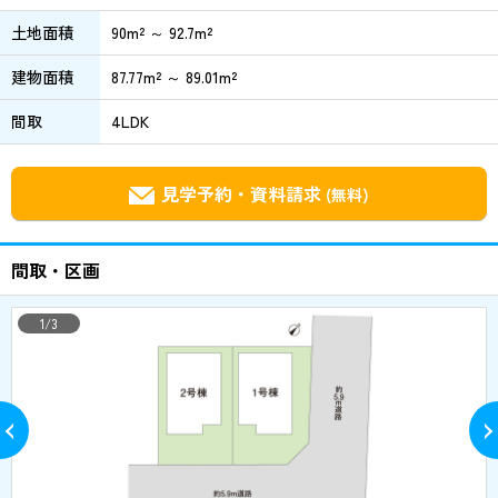
土地面積
90m² ～ 92.7m²
建物面積
87.77m² ～ 89.01m²
間取
4LDK
見学予約・資料請求
(無料)
間取・区画
1/3