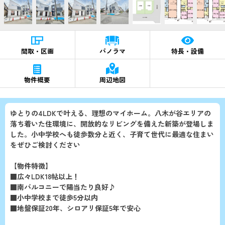
間取・区画
パノラマ
特長・設備
物件概要
周辺地図
ゆとりの4LDKで叶える、理想のマイホーム。八木が谷エリアの
落ち着いた住環境に、開放的なリビングを備えた新築が登場しま
した。小中学校へも徒歩数分と近く、子育て世代に最適な住まい
をぜひご検討ください
【物件特徴】
■広々LDK18帖以上！
■南バルコニーで陽当たり良好♪
■小中学校まで徒歩5分以内
■地盤保証20年、シロアリ保証5年で安心