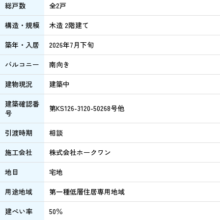
総戸数
全2戸
構造・規模
木造 2階建て
築年・入居
2026年7月下旬
バルコニー
南向き
建物現況
建築中
建築確認番
第KS126-3120-50268号他
号
引渡時期
相談
施工会社
株式会社ホークワン
地目
宅地
用途地域
第一種低層住居専用地域
建ぺい率
50％