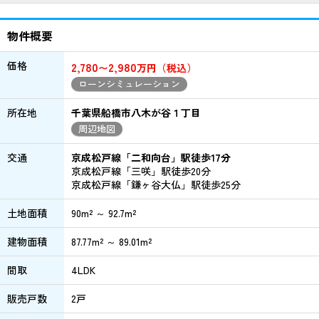
物件概要
価格
2,780
2,980
〜
万円（税込）
ローンシミュレーション
所在地
千葉県船橋市八木が谷１丁目
周辺地図
交通
京成松戸線「二和向台」駅徒歩17分
京成松戸線「三咲」駅徒歩20分
京成松戸線「鎌ヶ谷大仏」駅徒歩25分
土地面積
90m² ～ 92.7m²
建物面積
87.77m² ～ 89.01m²
間取
4LDK
販売戸数
2戸