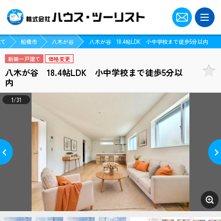
建て
船橋市
八木が谷
八木が谷 18.4帖LDK 小中学校まで徒歩5分以内
新築一戸建て
価格変更
八木が谷 18.4帖LDK 小中学校まで徒歩5分以
内
1/31