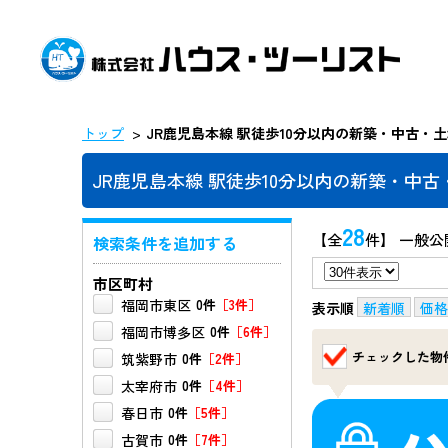
トップ
JR鹿児島本線 駅徒歩10分以内の新築・中古・
JR鹿児島本線 駅徒歩10分以内の新築・中
28
【全
件】 一般公
検索条件を追加する
市区町村
福岡市東区
0件
［3件］
表示順
新着順
価格
福岡市博多区
0件
［6件］
チェックした物
筑紫野市
0件
［2件］
太宰府市
0件
［4件］
春日市
0件
［5件］
古賀市
0件
［7件］