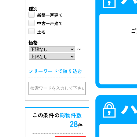
糟屋郡新宮町
0件
［1件］
種別
新築一戸建て
中古一戸建て
土地
価格
〜
フリーワードで絞り込む
この条件の
総物件数
28
件