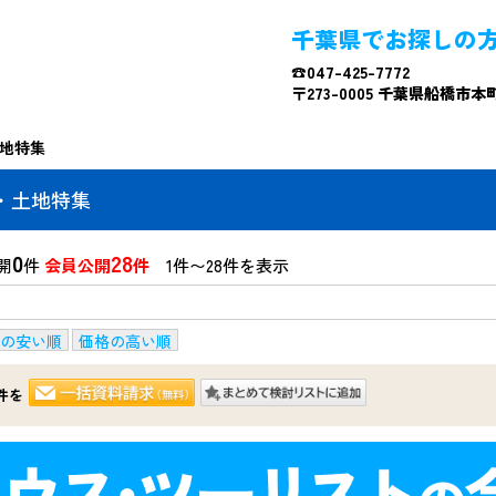
千葉県でお探しの
☎047-425-7772
〒273-0005 千葉県船橋市本町4
土地特集
古・土地特集
0
28
開
件
会員公開
件
1件〜28件を表示
の安い順
価格の高い順
件を