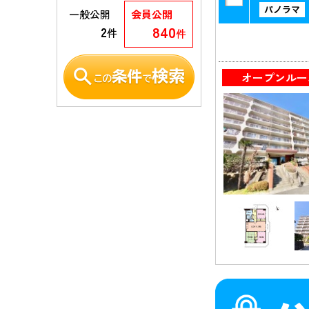
江戸川区
0件
［36件］
一般公開
会員公開
840
2
件
件
オープンルー