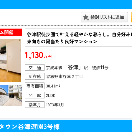
ム開催
谷津駅徒歩圏で叶える軽やかな暮らし。自分好みに
東向きの陽当たり良好マンション
1,130
万円
「谷津」
11
交 通
京成本線
駅 徒歩
分
所在地
習志野市谷津２丁目
専有面積
38.41m²
間 取
2LDK
築年月
1973年3月
タウン谷津遊園3号棟