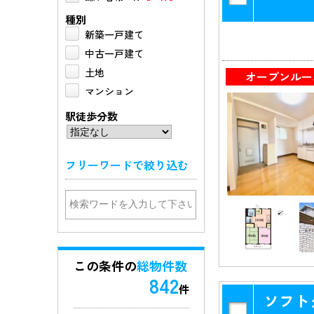
白井市
0件
［19件］
種別
佐倉市
新築一戸建て
0件
［55件］
四街道市
中古一戸建て
0件
［45件］
印西市
土地
0件
［26件］
オープンルー
千葉市中央区
マンション
0件
［50件］
駅徒歩分数
千葉市花見川区
0件
［50件］
千葉市稲毛区
フリーワードで絞り込む
0件
［37件］
千葉市若葉区
0件
［53件］
千葉市緑区
0件
［51件］
千葉市美浜区
0件
［35件］
この条件の
総物件数
842
東京都--------
件
ソフト
葛飾区
0件
［69件］