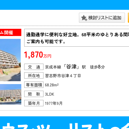
ム開催
通勤通学に便利な好立地。68平米のゆとりある
ご案内も可能です。
1,870
万円
「谷津」
8
交 通
京成本線
駅 徒歩
分
所在地
習志野市谷津４丁目
専有面積
68.28m²
間 取
3LDK
築年月
1977年9月