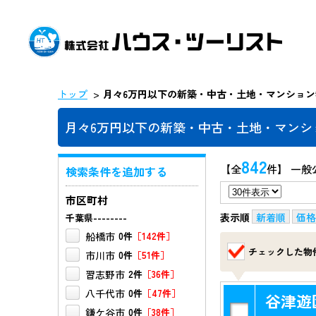
トップ
月々6万円以下の新築・中古・土地・マンション
月々6万円以下の新築・中古・土地・マンシ
842
【全
件】 一般
検索条件を追加する
市区町村
表示順
新着順
価格
千葉県--------
船橋市
0件
［142件］
チェックした物
市川市
0件
［51件］
習志野市
2件
［36件］
八千代市
0件
［47件］
谷津遊
鎌ケ谷市
0件
［38件］