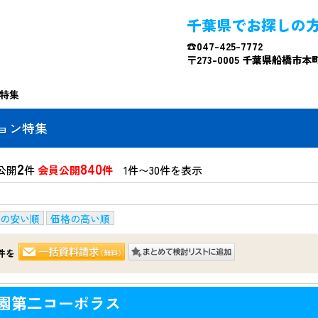
千葉県でお探しの
☎047-425-7772
〒273-0005 千葉県船橋市本町4
特集
ョン特集
2
840
公開
件
会員公開
件
1件〜30件を表示
の安い順
価格の高い順
件を
園第二コーポラス