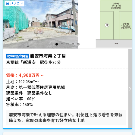
パノラマ
浦安市海楽２丁目
現地販売会開催
京葉線「新浦安」駅徒歩
20
分
4,980
価格：
万円～
土地：102.05m²〜
用途：第一種低層住居専用地域
建築条件：
建築条件なし
建ぺい率：60％
容積率：150％
浦安市海楽で叶える理想の住まい。利便性と落ち着きを兼ね
備えた、家族の未来を育む好立地な土地