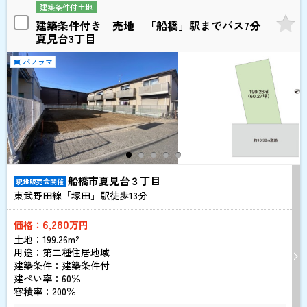
建築条件付土地
建築条件付き 売地 「船橋」駅までバス7分
夏見台3丁目
パノラマ
船橋市夏見台３丁目
現地販売会開催
東武野田線「塚田」駅徒歩
13
分
6,280
価格：
万円
土地：199.26m²
用途：第二種住居地域
建築条件：
建築条件付
建ぺい率：60％
容積率：200％