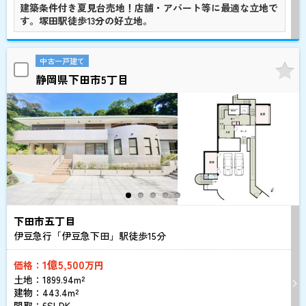
建築条件付き夏見台売地！店舗・アパート等に最適な立地で
す。塚田駅徒歩13分の好立地。
中古一戸建て
静岡県下田市5丁目
下田市五丁目
伊豆急行「伊豆急下田」駅徒歩
15
分
1億5,500
価格：
万円
土地：1899.94m²
建物：443.4m²
間取：6SLDK