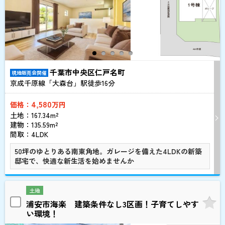
千葉市中央区仁戸名町
現地販売会開催
京成千原線「大森台」駅徒歩
16
分
4,580
価格：
万円
土地：167.34m²
建物：135.59m²
間取：4LDK
50坪のゆとりある南東角地。ガレージを備えた4LDKの新築
邸宅で、快適な新生活を始めませんか
土地
浦安市海楽 建築条件なし3区画！子育てしやす
い環境！