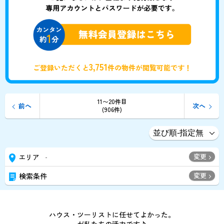
3,751
ご登録いただくと
件の物件が閲覧可能です！
11〜20件目
前へ
次へ
(906件)
変更
エリア
-
変更
検索条件
ハウス・ツーリストに任せてよかった。