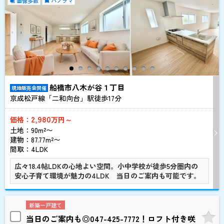
画像多数
パノラマ
船橋市八木が谷１丁目
現地販売会開催
京成松戸線「二和向台」駅徒歩
17
分
2,980
価格：
万円～
土地：90m²〜
建物：87.77m²〜
間取：4LDK
広々18.4帖LDKの心地よい空間。小中学校が徒歩5分圏内の
安心子育て環境が魅力の4LDK 当日のご案内も可能です。
新築一戸建て
当日のご案内も◎047-425-7772！ロフト付き咲