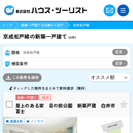
トップ
新築一戸建てを沿線から探す
京成松戸線
京成松戸線の新築一戸建て
(
62
件)
変更
路線
京成松戸線
変更
検索条件
この条件を保存
チェックした物件をまとめて資料請求（無料）
新築一戸建て
NEW
屋上のある家 目の前公園 新築戸建 白井市
冨士
画像多数
パノラマ