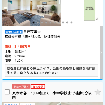
白井市冨士
現地販売会開催
京成松戸線「鎌ヶ谷大仏」駅徒歩
18
分
3,480
価格：
万円
土地：98.53m²
建物：97.91m²
間取：4LDK
空を身近に感じる屋上ライフ。公園の緑を望む閑静な地に誕
生する、ゆとりある4LDKの住まい
新築一戸建て
価格変更
八木が谷 18.4帖LDK 小中学校まで徒歩5分以
内