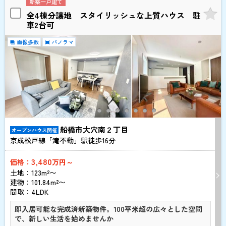
新築一戸建て
全4棟分譲地 スタイリッシュな上質ハウス 駐
車2台可
画像多数
パノラマ
船橋市大穴南２丁目
オープンハウス開催
京成松戸線「滝不動」駅徒歩
16
分
3,480
価格：
万円～
土地：123m²〜
建物：101.84m²〜
間取：4LDK
即入居可能な完成済新築物件。100平米超の広々とした空間
で、新しい生活を始めませんか