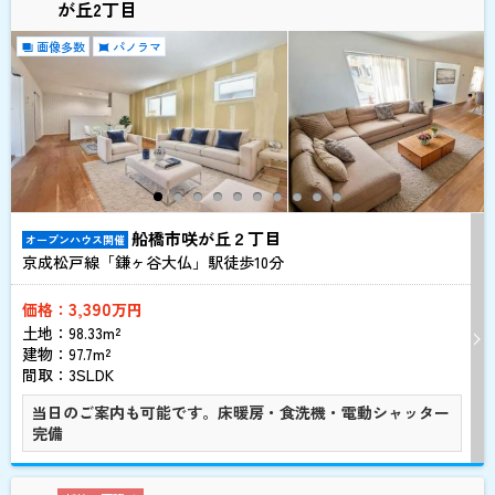
が丘2丁目
画像多数
パノラマ
船橋市咲が丘２丁目
オープンハウス開催
京成松戸線「鎌ヶ谷大仏」駅徒歩
10
分
3,390
価格：
万円
土地：98.33m²
建物：97.7m²
間取：3SLDK
当日のご案内も可能です。床暖房・食洗機・電動シャッター
完備