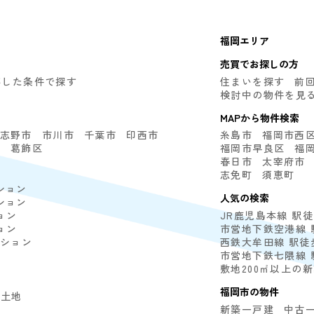
福岡エリア
売買でお探しの方
存した条件で探す
住まいを探す
前
検討中の物件を見
MAPから物件検索
志野市
市川市
千葉市
印西市
糸島市
福岡市西
区
葛飾区
福岡市早良区
福
春日市
太宰府市
志免町
須恵町
ション
人気の検索
ション
ョン
JR鹿児島本線 駅
ョン
市営地下鉄空港線 
ンション
西鉄大牟田線 駅徒
市営地下鉄七隈線 
敷地200㎡以上の
福岡市の物件
土地
新築一戸建
中古