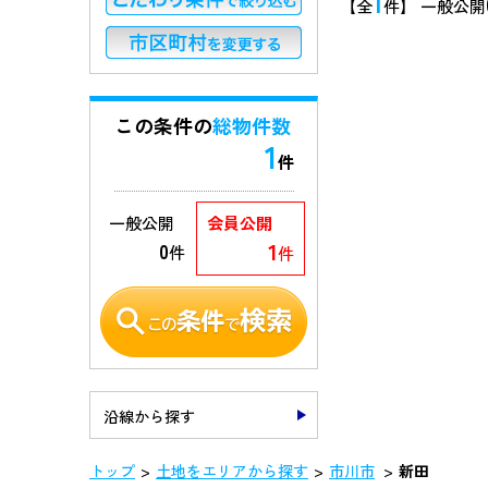
1
【全
件】 一般公開
この条件の
総物件数
1
件
一般公開
会員公開
1
0
件
件
沿線から探す
トップ
土地をエリアから探す
市川市
新田