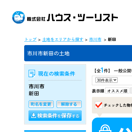
トップ
土地をエリアから探す
市川市
新田
市川市新田の土地
1
【全
件】 一般公開
現在の検索条件
市川市
表示順
オススメ順
新田
チェックした物