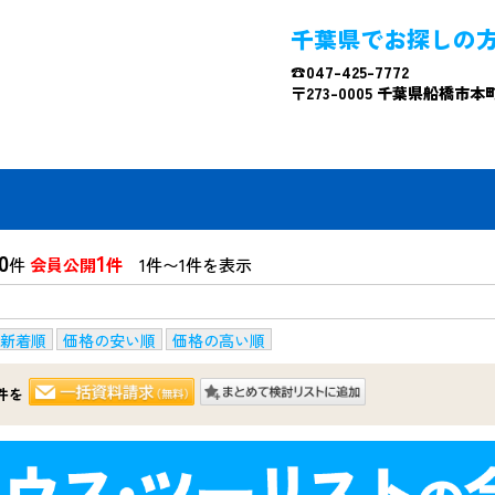
千葉県でお探しの
☎047-425-7772
〒273-0005 千葉県船橋市本町4
0
1
件
会員公開
件
1件〜1件を表示
新着順
価格の安い順
価格の高い順
件を