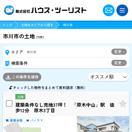
トップ
土地をエリアから探す
市川市
市川市の土地
(
75
件)
変更
エリア
市川市
変更
検索条件
この条件を保存
チェックした物件をまとめて資料請求（無料）
土地
建築条件なし売地37坪！ 「原木中山」駅 徒
歩12分 原木3丁目
画像多数
パノラマ