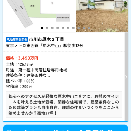
市川市原木３丁目
現地販売会開催
東京メトロ東西線「原木中山」駅徒歩
12
分
3,490
価格：
万円
土地：125.18m²
用途：第一種中高層住居専用地域
建築条件：
建築条件なし
建ぺい率：60％
容積率：200％
都心へのアクセスが軽快な原木中山エリアに、理想のマイホ
ームを叶える土地が登場。閑静な住宅街で、建築条件なしの
ため建築プランも自由自在。理想の住まいづくりをここから
始めませんか？売地37坪！