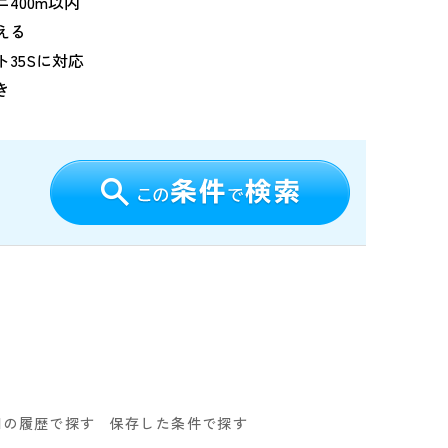
400m以内
える
ト35Sに対応
き
回の履歴で探す
保存した条件で探す
る