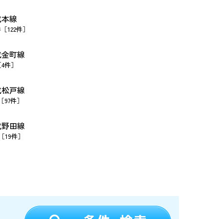
成本線
件［122件］
成金町線
［4件］
成松戸線
［97件］
武野田線
［19件］