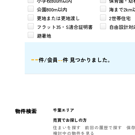
小学校800m以内
保育園・幼稚
公園800m以内
海まで2km
更地または更地渡し
2世帯住宅
フラット35・S適合証明書
自由設計対
避暑地
--
件/会員
--
件 見つかりました。
物件検索
千葉エリア
売買でお探しの方
住まいを探す
前回の履歴で探す
保
検討中の物件を見る