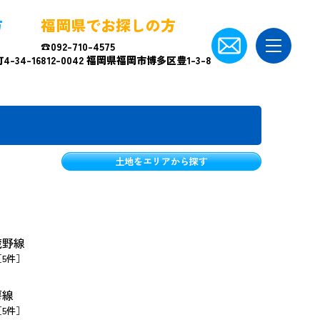
方
福岡県でお探しの方
☎092-710-4575
-34-16
812-0042 福岡県福岡市博多区豊1-3-8
土地をエリアから探す
蔵野線
［5件］
房線
［5件］