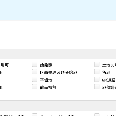
利用可
始発駅
土地3
上
区画整理及び分譲地
角地
平坦地
6M道路
地
前面棟無
地盤調