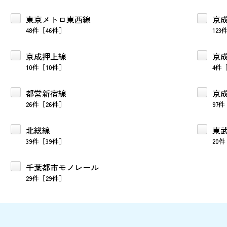
東京メトロ東西線
京
48件［46件］
123
京成押上線
京
10件［10件］
4件
都営新宿線
京
26件［26件］
97件
北総線
東
39件［39件］
20件
千葉都市モノレール
29件［29件］