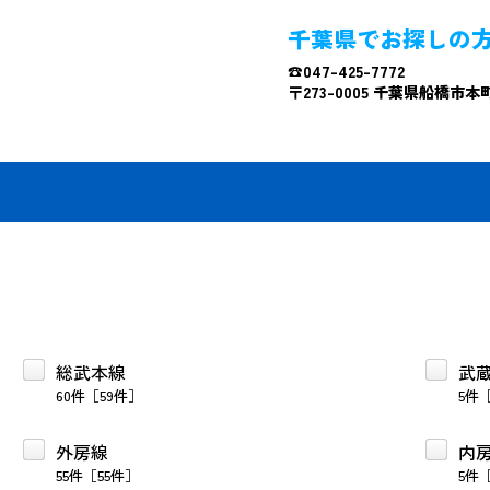
千葉県でお探しの
☎047-425-7772
〒273-0005 千葉県船橋市本町4
総武本線
武
60件［59件］
5件
外房線
内
55件［55件］
5件