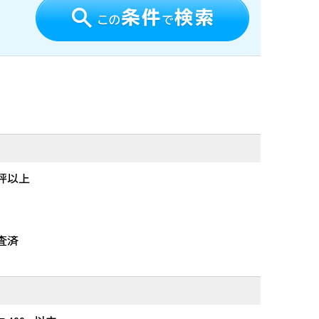
0坪以上
査済