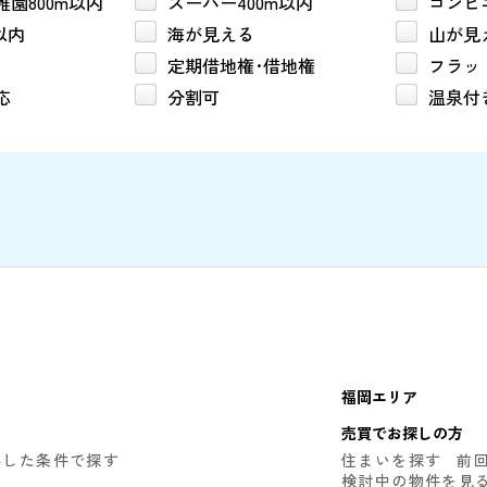
園800m以内
スーパー400m以内
コンビニ
以内
海が見える
山が見
定期借地権･借地権
フラッ
応
分割可
温泉付
福岡エリア
売買でお探しの方
存した条件で探す
住まいを探す
前
検討中の物件を見