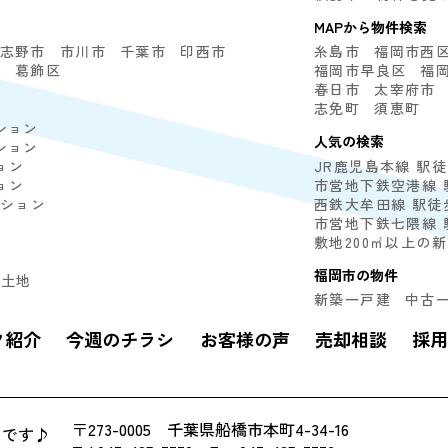
MAPから物件検索
志野市
市川市
千葉市
印西市
糸島市
福岡市西
区
葛飾区
福岡市早良区
福
春日市
太宰府市
志免町
須恵町
ション
人気の検索
ション
ョン
JR鹿児島本線 駅
ョン
市営地下鉄空港線 
ンション
西鉄大牟田線 駅徒
市営地下鉄七隈線 
敷地200㎡以上の
福岡市の物件
土地
新築一戸建
中古
フ紹介
今週のチラシ
お客様の声
売却相談
採用
〒273-0005 千葉県船橋市本町4-34-16
力です♪