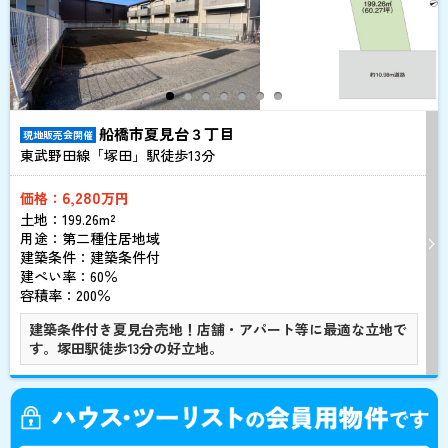
船橋市夏見台３丁目
現地販売会開催
東武野田線「塚田」駅徒歩
13
分
6,280
価格：
万円
土地：199.26m²
用途：第二種住居地域
建築条件：
建築条件付
建ぺい率：60％
容積率：200％
建築条件付き夏見台売地！店舗・アパート等に最適な立地で
す。塚田駅徒歩13分の好立地。