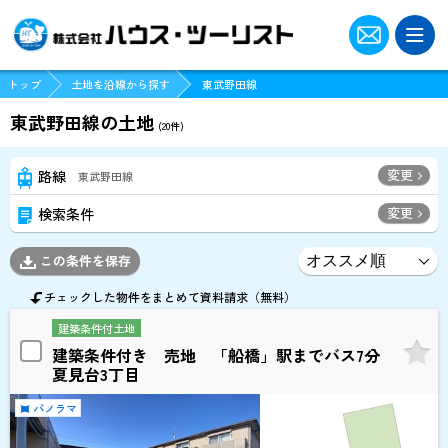
トップ
土地を沿線から探す
東武野田線
東武野田線の土地
(
20
件)
変更
路線
東武野田線
変更
検索条件
この条件を保存
チェックした物件をまとめて資料請求（無料）
建築条件付土地
建築条件付き 売地 「船橋」駅までバス7分
夏見台3丁目
パノラマ