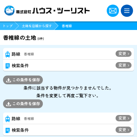
ツーリストクラブに登録
トップ
土地を沿線から探す
香椎線
ログイン
香椎線の土地
(
0
件)
パスワードをお忘れの方はこちら
変更
路線
香椎線
変更
検索条件
現地販売会･オープンハウス物件一覧
この条件を保存
船橋店でお探しの方
条件に該当する物件が見つかりませんでした。
条件を変更して再度ご覧下さい。
博多店でお探しの方
この条件を保存
変更
路線
香椎線
スタッフ紹介
変更
検索条件