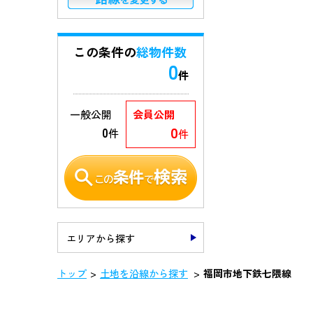
この条件の
総物件数
0
件
一般公開
会員公開
0
0
件
件
エリアから探す
トップ
土地を沿線から探す
福岡市地下鉄七隈線