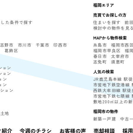
福岡エリア
売買でお探しの方
存した条件で探す
住まいを探す
前
検討中の物件を見
MAPから物件検索
志野市
市川市
千葉市
印西市
糸島市
福岡市西
区
葛飾区
福岡市早良区
福
春日市
太宰府市
志免町
須恵町
ション
人気の検索
ション
ョン
JR鹿児島本線 駅
ョン
市営地下鉄空港線 
ンション
西鉄大牟田線 駅徒
市営地下鉄七隈線 
敷地200㎡以上の
福岡市の物件
土地
新築一戸建
中古
フ紹介
今週のチラシ
お客様の声
売却相談
採用