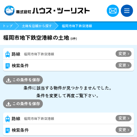
ツーリストクラブに登録
トップ
土地を沿線から探す
福岡市地下鉄空港線
ログイン
福岡市地下鉄空港線の土地
(
0
件)
パスワードをお忘れの方はこちら
変更
路線
福岡市地下鉄空港線
変更
検索条件
現地販売会･オープンハウス物件一覧
この条件を保存
船橋店でお探しの方
条件に該当する物件が見つかりませんでした。
条件を変更して再度ご覧下さい。
博多店でお探しの方
この条件を保存
変更
路線
福岡市地下鉄空港線
スタッフ紹介
変更
検索条件