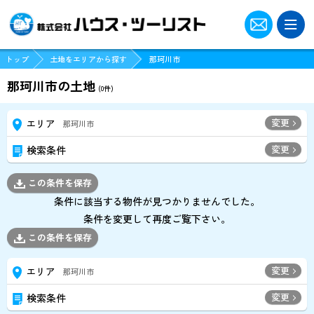
ツーリストクラブに登録
トップ
土地をエリアから探す
那珂川市
ログイン
那珂川市の土地
(
0
件)
パスワードをお忘れの方はこちら
変更
エリア
那珂川市
変更
検索条件
現地販売会･オープンハウス物件一覧
この条件を保存
船橋店でお探しの方
条件に該当する物件が見つかりませんでした。
条件を変更して再度ご覧下さい。
博多店でお探しの方
この条件を保存
変更
エリア
那珂川市
スタッフ紹介
変更
検索条件