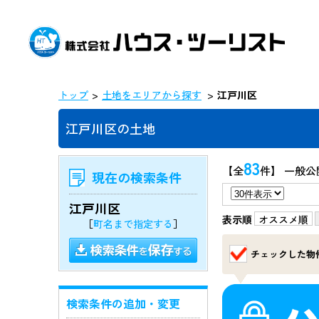
トップ
土地をエリアから探す
江戸川区
江戸川区の土地
83
【全
件】 一般公
現在の検索条件
江戸川区
表示順
オススメ順
［
町名まで指定する
］
チェックした物
検索条件の追加・変更