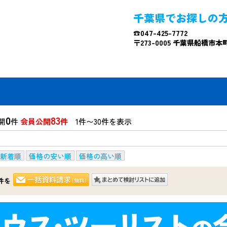
千葉県でお探しの
☎047-425-7772
〒273-0005 千葉県船橋市本町4
0
83
開
件
会員公開
件
1件〜30件を表示
新着順
価格の安い順
価格の高い順
件を