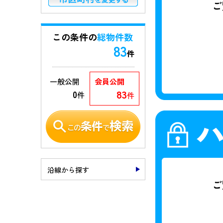
この条件の
総物件数
83
件
一般公開
会員公開
83
0
件
件
沿線から探す