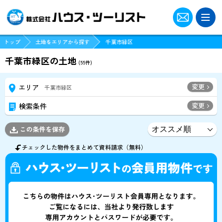
トップ
土地をエリアから探す
千葉市緑区
千葉市緑区の土地
(
55
件)
変更
エリア
千葉市緑区
変更
検索条件
この条件を保存
チェックした物件をまとめて資料請求（無料）