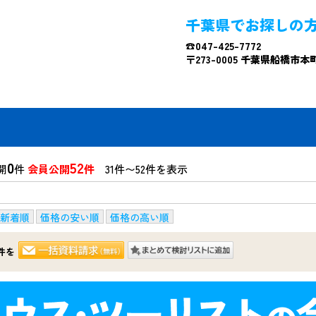
千葉県でお探しの
☎047-425-7772
〒273-0005 千葉県船橋市本町4
0
52
開
件
会員公開
件
31件〜52件を表示
新着順
価格の安い順
価格の高い順
件を