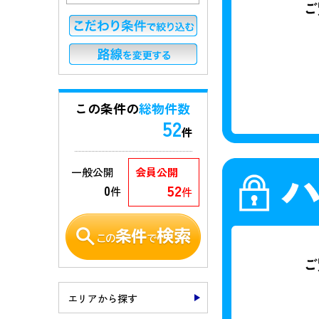
この条件の
総物件数
52
件
一般公開
会員公開
52
0
件
件
エリアから探す