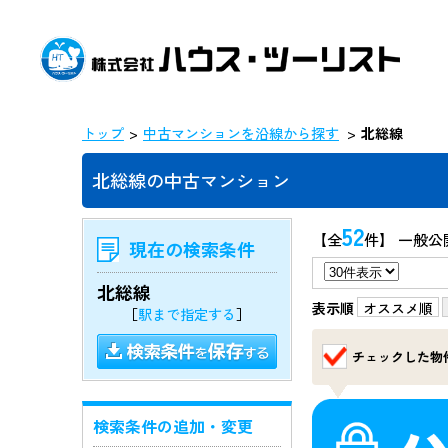
トップ
中古マンションを沿線から探す
北総線
北総線の中古マンション
52
【全
件】 一般公
現在の検索条件
北総線
表示順
オススメ順
［
駅まで指定する
］
チェックした物
検索条件の追加・変更