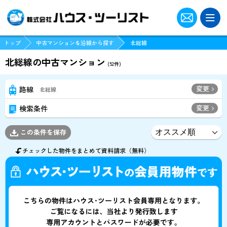
トップ
中古マンションを沿線から探す
北総線
北総線の中古マンション
(
52
件)
変更
路線
北総線
変更
検索条件
この条件を保存
チェックした物件をまとめて資料請求（無料）