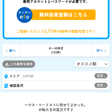
3,773
ご登録いただくと
件の物件が閲覧可能です！
41〜50件目
前へ
次へ
(192件)
この条件を保存
変更
エリア
江戸川区
変更
検索条件
ハウス・ツーリストに任せてよかった。
が私たちの活力です♪