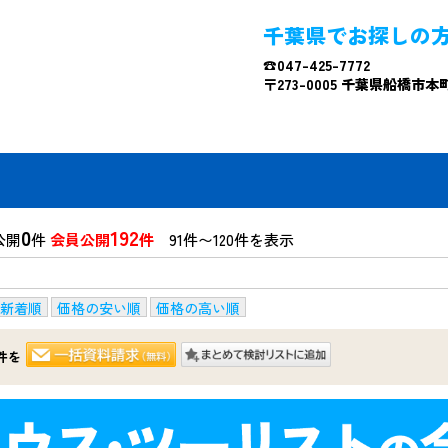
千葉県でお探しの
☎047-425-7772
〒273-0005 千葉県船橋市本町4
0
192
公開
件
会員公開
件
91件〜120件を表示
新着順
価格の安い順
価格の高い順
件を