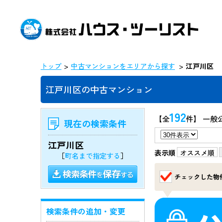
トップ
中古マンションをエリアから探す
江戸川区
江戸川区の中古マンション
192
【全
件】 一般
現在の検索条件
江戸川区
表示順
オススメ順
［
町名まで指定する
］
チェックした物
検索条件の追加・変更