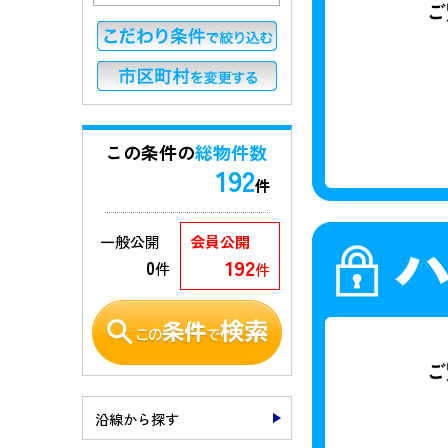
この条件の
総物件数
192
件
一般公開
会員公開
192
0
件
件
沿線から探す