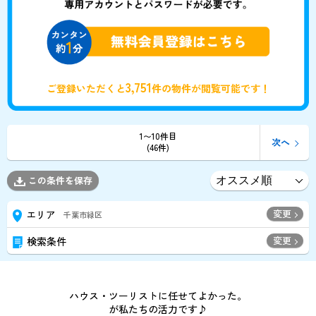
3,751
ご登録いただくと
件の物件が閲覧可能です！
1〜10件目
次へ
(46件)
この条件を保存
変更
エリア
千葉市緑区
変更
検索条件
ハウス・ツーリストに任せてよかった。
が私たちの活力です♪