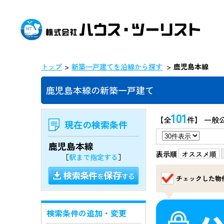
トップ
新築一戸建てを沿線から探す
鹿児島本線
鹿児島本線の新築一戸建て
101
【全
件】 一般
現在の検索条件
鹿児島本線
表示順
オススメ順
［
駅まで指定する
］
チェックした物
検索条件の追加・変更