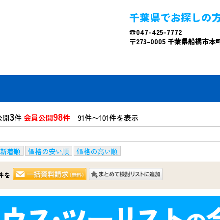
千葉県でお探しの
☎047-425-7772
〒273-0005 千葉県船橋市本町4
3
98
公開
件
会員公開
件
91件〜101件を表示
新着順
価格の安い順
価格の高い順
件を