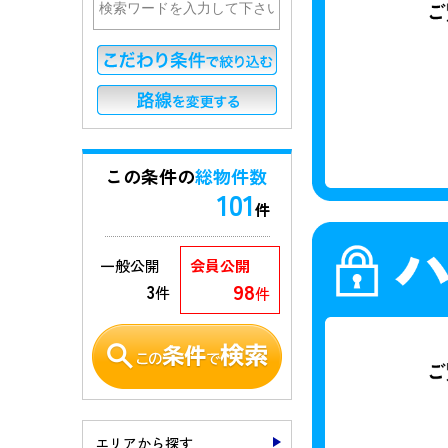
この条件の
総物件数
101
件
一般公開
会員公開
98
3
件
件
エリアから探す