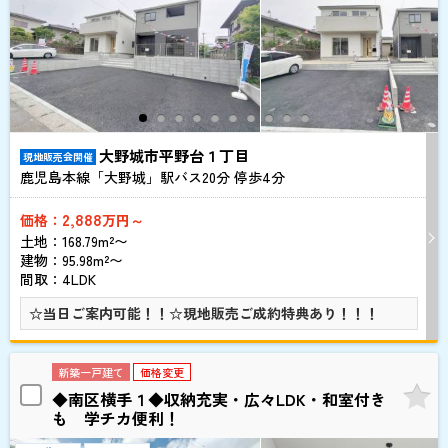
大野城市平野台１丁目
現地販売会開催
鹿児島本線「大野城」駅バス
20
分 停歩
4
分
2,888
価格：
万円～
土地：168.79m²〜
建物：95.98m²〜
間取：4LDK
☆当日ご案内可能！！☆現地販売ご成約特典あり！！！
新築一戸建て
価格変更
◆南区横手１◆収納充実・広々LDK・和室付き
も 学チカ便利！