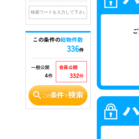
この条件の
総物件数
336
件
一般公開
会員公開
332
4
件
件