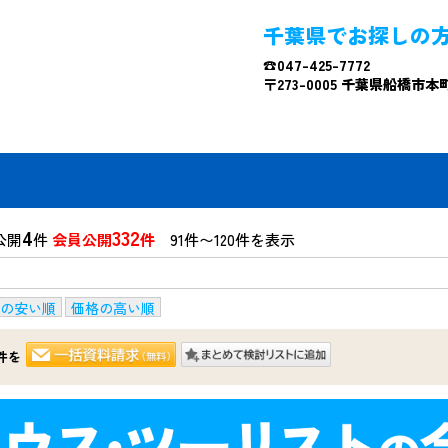
千葉県でお探しの
☎047-425-7772
〒273-0005 千葉県船橋市本町4
4
332
公開
件
会員公開
件
91件〜120件を表示
の安い順
価格の高い順
件を