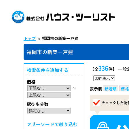
トップ
福岡市の新築一戸建
福岡市の新築一戸建
336
【全
件】 一般
検索条件を追加する
価格
〜
表示順
新着順
価格
チェックした物
駅徒歩分数
フリーワードで絞り込む