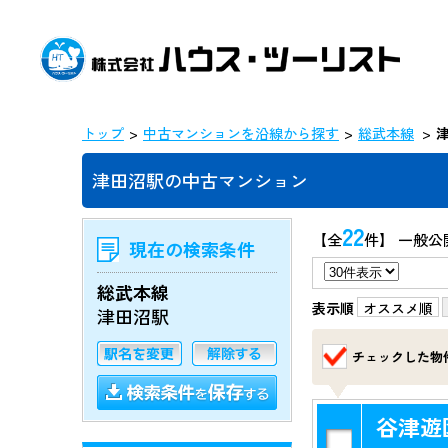
トップ
中古マンションを沿線から探す
総武本線
津田沼駅の中古マンション
22
【全
件】 一般公
現在の検索条件
総武本線
表示順
オススメ順
津田沼駅
チェックした物
谷津遊