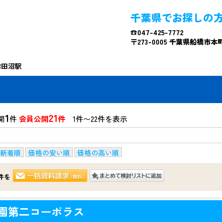
千葉県でお探しの
☎047-425-7772
〒273-0005 千葉県船橋市本町4
津田沼駅
1
21
開
件
会員公開
件
1件〜22件を表示
新着順
価格の安い順
価格の高い順
件を
園第二コーポラス