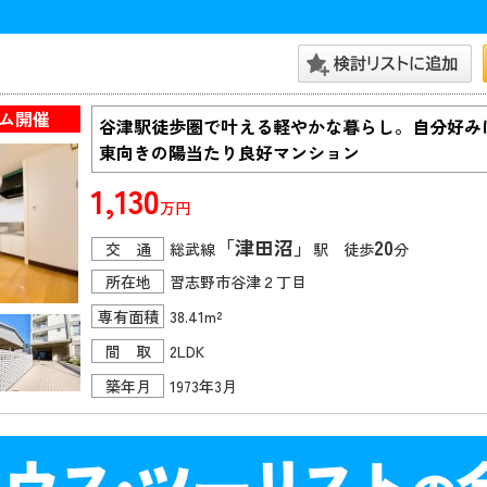
ム開催
谷津駅徒歩圏で叶える軽やかな暮らし。自分好みに
東向きの陽当たり良好マンション
1,130
万円
「津田沼」
20
交 通
総武線
駅 徒歩
分
所在地
習志野市谷津２丁目
専有面積
38.41m²
間 取
2LDK
築年月
1973年3月