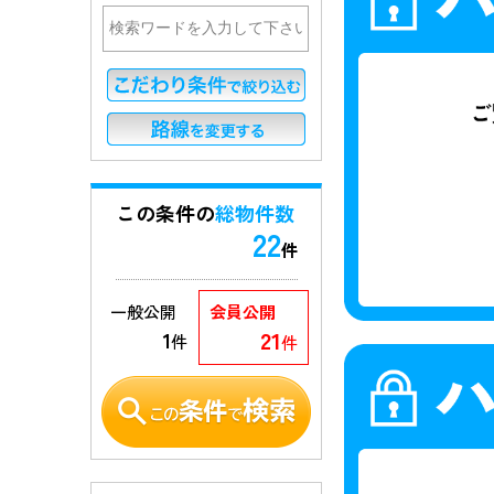
この条件の
総物件数
22
件
一般公開
会員公開
21
1
件
件