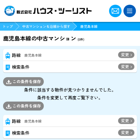
ツーリストクラブに登録
トップ
中古マンションを沿線から探す
鹿児島本線
ログイン
鹿児島本線の中古マンション
(
0
件)
パスワードをお忘れの方はこちら
変更
路線
鹿児島本線
変更
検索条件
現地販売会･オープンハウス物件一覧
この条件を保存
船橋店でお探しの方
条件に該当する物件が見つかりませんでした。
条件を変更して再度ご覧下さい。
博多店でお探しの方
この条件を保存
変更
路線
鹿児島本線
スタッフ紹介
変更
検索条件