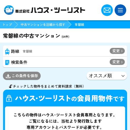
トップ
中古マンションを沿線から探す
常磐線
常磐線の中古マンション
(
64
件)
変更
路線
常磐線
変更
検索条件
この条件を保存
チェックした物件をまとめて資料請求（無料）