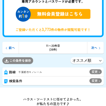
3,773
ご登録いただくと
件の物件が閲覧可能です！
11〜20件目
前へ
次へ
(38件)
この条件を保存
変更
路線
千葉都市モノレール
変更
検索条件
ハウス・ツーリストに任せてよかった。
が私たちの活力です♪