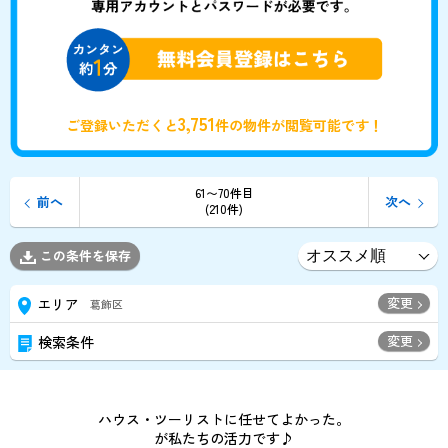
3,751
ご登録いただくと
件の物件が閲覧可能です！
61〜70件目
前へ
次へ
(210件)
この条件を保存
変更
エリア
葛飾区
変更
検索条件
ハウス・ツーリストに任せてよかった。
が私たちの活力です♪