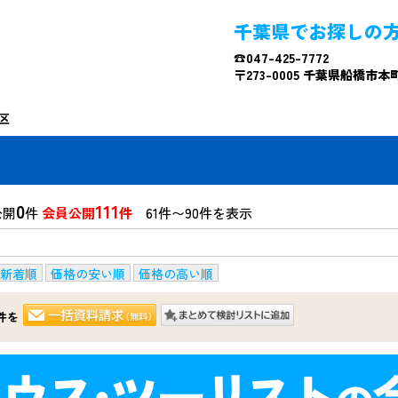
千葉県でお探しの
☎047-425-7772
〒273-0005 千葉県船橋市本町4
区
0
111
公開
件
会員公開
件
61件〜90件を表示
新着順
価格の安い順
価格の高い順
件を