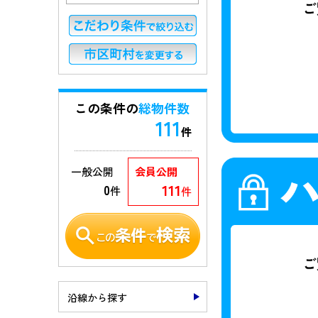
この条件の
総物件数
111
件
一般公開
会員公開
111
0
件
件
沿線から探す