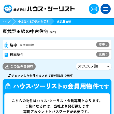
トップ
中古住宅を沿線から探す
東武野田線
東武野田線の中古住宅
(
26
件)
変更
路線
東武野田線
変更
検索条件
この条件を保存
チェックした物件をまとめて資料請求（無料）