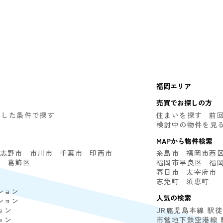
福岡エリア
売買でお探しの方
存した条件で探す
住まいを探す
前
検討中の物件を見
MAPから物件検索
志野市
市川市
千葉市
印西市
糸島市
福岡市西
区
葛飾区
福岡市早良区
福
春日市
太宰府市
志免町
須恵町
ション
人気の検索
ション
ョン
JR鹿児島本線 駅
ョン
市営地下鉄空港線 