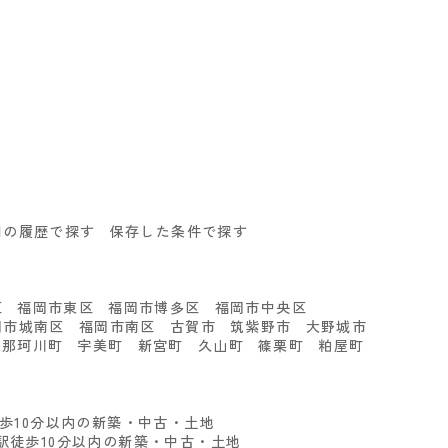
回の履歴で探す
保存した条件で探す
る
区
福岡市東区
福岡市博多区
福岡市中央区
岡市城南区
福岡市南区
古賀市
筑紫野市
大野城市
那珂川町
宇美町
新宮町
久山町
篠栗町
粕屋町
徒歩10分以内の新築・中古・土地
駅徒歩10分以内の新築・中古・土地