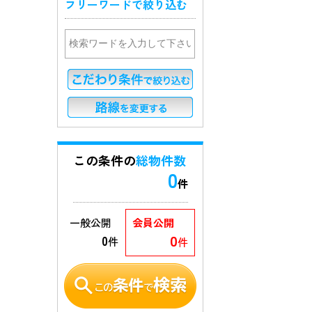
フリーワードで絞り込む
この条件の
総物件数
0
件
一般公開
会員公開
0
0
件
件