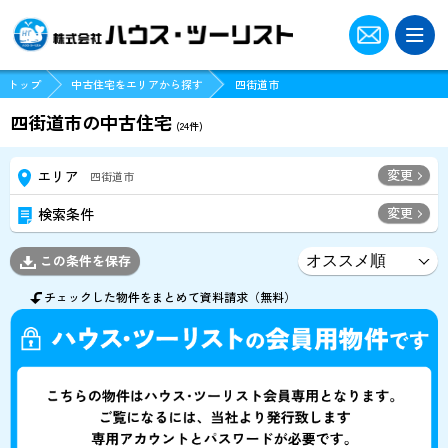
トップ
中古住宅をエリアから探す
四街道市
四街道市の中古住宅
(
24
件)
変更
エリア
四街道市
変更
検索条件
この条件を保存
チェックした物件をまとめて資料請求（無料）