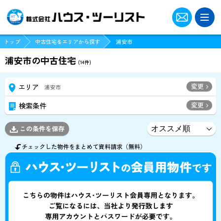
トップ
中古住宅をエリアから探す
浦安市
浦安市の中古住宅
(
14
件)
変更
エリア
浦安市
変更
検索条件
この条件を保存
チェックした物件をまとめて資料請求（無料）