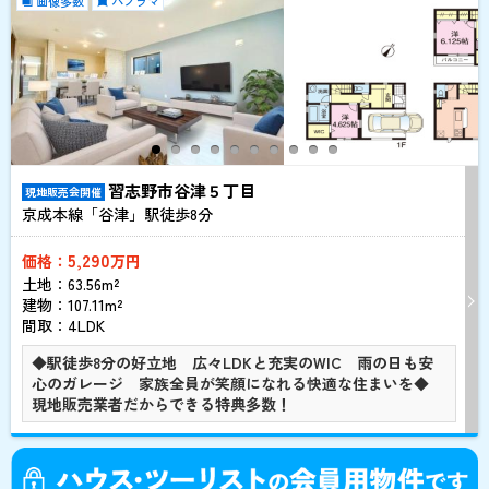
画像多数
パノラマ
習志野市谷津５丁目
現地販売会開催
京成本線「谷津」駅徒歩
8
分
5,290
価格：
万円
土地：63.56m²
建物：107.11m²
間取：4LDK
◆駅徒歩8分の好立地 広々LDKと充実のWIC 雨の日も安
心のガレージ 家族全員が笑顔になれる快適な住まいを◆
現地販売業者だからできる特典多数！