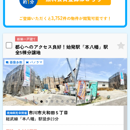
3,752
ご登録いただくと
件の物件が閲覧可能です！
新築一戸建て
都心へのアクセス良好！始発駅「本八幡」駅
全5棟分譲地
画像多数
パノラマ
市川市大和田５丁目
現地販売会開催
総武線「本八幡」駅徒歩
23
分