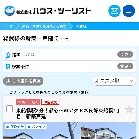
トップ
新築一戸建てを沿線から探す
総武線
総武線の新築一戸建て
(
107
件)
変更
路線
総武線
変更
検索条件
この条件を保存
チェックした物件をまとめて資料請求（無料）
新築一戸建て
価格変更
東船橋駅8分！都心へのアクセス良好東船橋5丁
目 新築戸建
画像多数
パノラマ