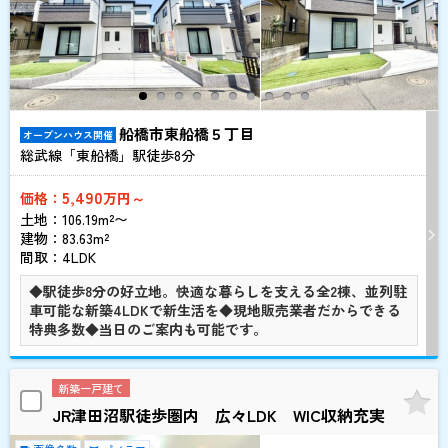
船橋市東船橋５丁目
オープンハウス開催
総武線「東船橋」駅徒歩
8
分
5,490
価格：
万円～
土地：106.19m²〜
建物：83.63m²
間取：4LDK
◆駅徒歩8分の好立地。快適な暮らしを支える全2棟、並列駐
車可能な新築4LDKで新生活を◆現地販売業者だからできる
特典多数◆当日のご案内も可能です。
新築一戸建て
JR津田沼駅徒歩圏内 広々LDK WIC収納充実