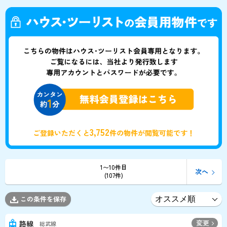
3,752
ご登録いただくと
件の物件が閲覧可能です！
1〜10件目
次へ
(107件)
この条件を保存
変更
路線
総武線