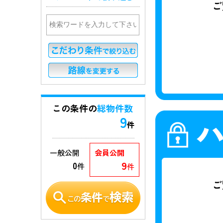
この条件の
総物件数
9
件
一般公開
会員公開
9
0
件
件