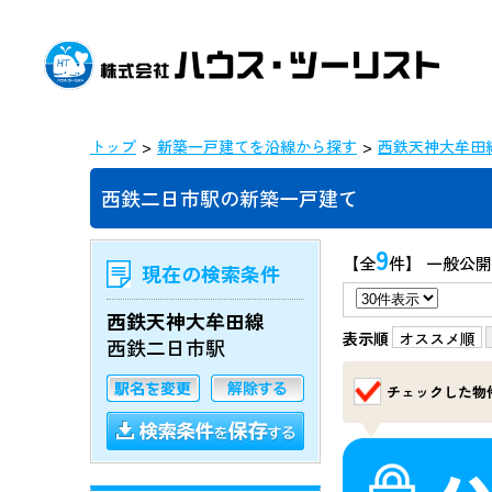
トップ
新築一戸建てを沿線から探す
西鉄天神大牟田
西鉄二日市駅の新築一戸建て
9
【全
件】 一般公開
現在の検索条件
西鉄天神大牟田線
表示順
オススメ順
西鉄二日市駅
チェックした物