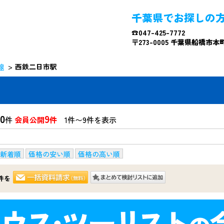
千葉県でお探しの
☎047-425-7772
〒273-0005 千葉県船橋市本町4
線
西鉄二日市駅
0
9
件
会員公開
件
1件〜9件を表示
新着順
価格の安い順
価格の高い順
件を