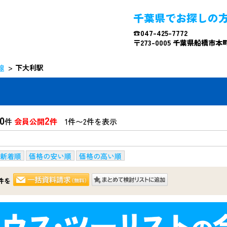
千葉県でお探しの
☎047-425-7772
〒273-0005 千葉県船橋市本町4
線
下大利駅
0
2
件
会員公開
件
1件〜2件を表示
新着順
価格の安い順
価格の高い順
件を