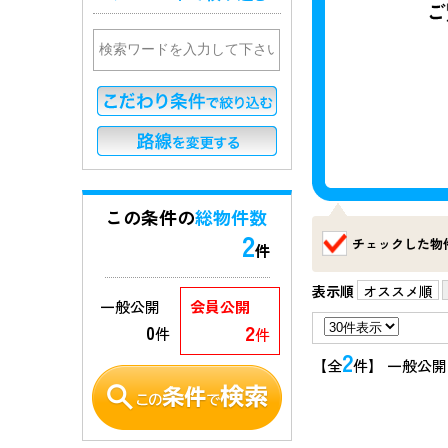
この条件の
総物件数
2
チェックした物
件
表示順
オススメ順
一般公開
会員公開
2
0
件
件
2
【全
件】 一般公開