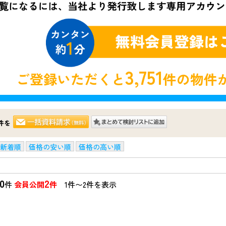
3,751
ご登録いただくと
件の物件
件を
新着順
価格の安い順
価格の高い順
0
2
件
会員公開
件
1件〜2件を表示