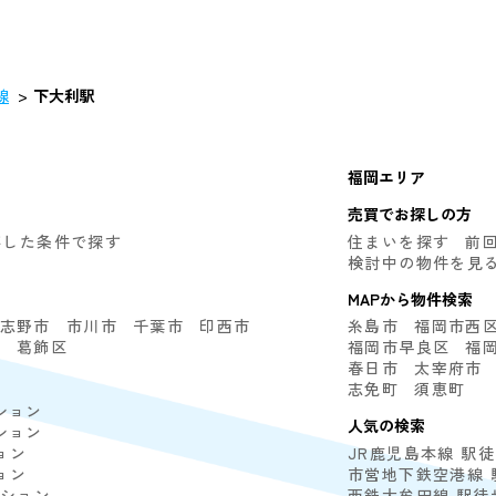
線
下大利駅
福岡エリア
売買でお探しの方
存した条件で探す
住まいを探す
前
検討中の物件を見
MAPから物件検索
志野市
市川市
千葉市
印西市
糸島市
福岡市西
区
葛飾区
福岡市早良区
福
春日市
太宰府市
志免町
須恵町
ション
人気の検索
ション
ョン
JR鹿児島本線 駅
ョン
市営地下鉄空港線 
ンション
西鉄大牟田線 駅徒