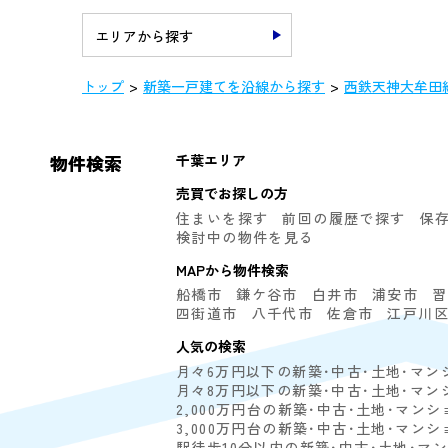
エリアから探す
トップ
新築一戸建てを沿線から探す
西鉄天神大牟田
物件検索
千葉エリア
売買でお探しの方
住まいを探す
前回の履歴で探す
保
検討中の物件を見る
MAPから物件検索
船橋市
鎌ケ谷市
白井市
浦安市
習
四街道市
八千代市
佐倉市
江戸川
人気の検索
月々6万円以下の新築･中古･土地･マン
月々8万円以下の新築･中古･土地･マン
2,000万円台の新築･中古･土地･マンシ
3,000万円台の新築･中古･土地･マンシ
駅徒歩10分以内の新築･中古･土地･マ