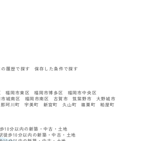
回の履歴で探す
保存した条件で探す
る
区
福岡市東区
福岡市博多区
福岡市中央区
岡市城南区
福岡市南区
古賀市
筑紫野市
大野城市
那珂川町
宇美町
新宮町
久山町
篠栗町
粕屋町
徒歩10分以内の新築・中古・土地
駅徒歩10分以内の新築・中古・土地
歩10分以内の新築・中古・土地