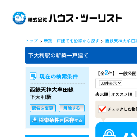
トップ
新築一戸建てを沿線から探す
西鉄天神大牟田
下大利駅の新築一戸建て
2
【全
件】 一般公開
現在の検索条件
西鉄天神大牟田線
表示順
オススメ順
下大利駅
チェックした物