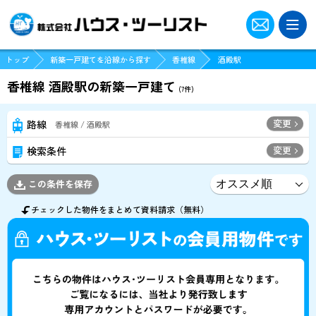
トップ
新築一戸建てを沿線から探す
香椎線
酒殿駅
香椎線 酒殿駅の新築一戸建て
(
7
件)
変更
路線
香椎線 / 酒殿駅
変更
検索条件
この条件を保存
チェックした物件をまとめて資料請求（無料）