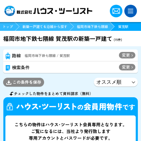
トップ
新築一戸建てを沿線から探す
福岡市地下鉄七隈線
賀茂駅
福岡市地下鉄七隈線 賀茂駅の新築一戸建て
(
15
件)
変更
路線
福岡市地下鉄七隈線 / 賀茂駅
変更
検索条件
この条件を保存
チェックした物件をまとめて資料請求（無料）