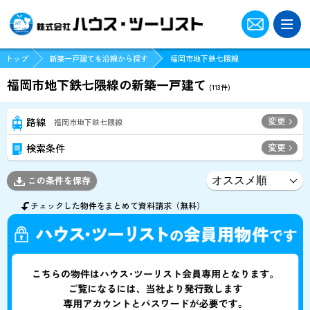
トップ
新築一戸建てを沿線から探す
福岡市地下鉄七隈線
福岡市地下鉄七隈線の新築一戸建て
(
113
件)
変更
路線
福岡市地下鉄七隈線
変更
検索条件
この条件を保存
チェックした物件をまとめて資料請求（無料）