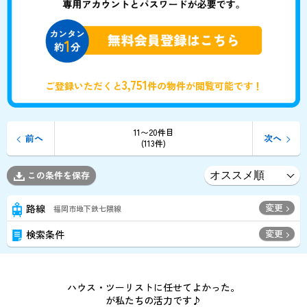
3,751
ご登録いただくと
件の物件が閲覧可能です！
11〜20件目
前へ
次へ
(113件)
この条件を保存
変更
路線
福岡市地下鉄七隈線
変更
検索条件
ハウス・ツーリストに任せてよかった。
が私たちの活力です♪