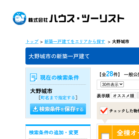
トップ
新築一戸建てをエリアから探す
大野城市
大野城市の新築一戸建て
28
【全
件】 一般公
現在の検索条件
大野城市
表示順
オススメ順
［
町名まで指定する
］
チェックした物
全棟オ
検索条件の追加・変更