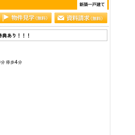
特典あり！！！
0
4
分 停歩
分