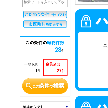
この条件の
総物件数
28
件
一般公開
会員公開
27
1
件
件
沿線から探す