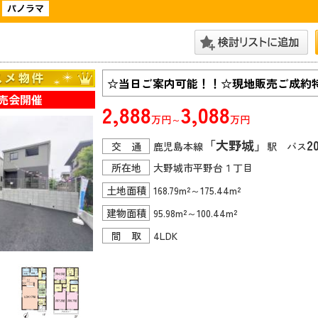
☆当日ご案内可能！！☆現地販売ご成約
売会開催
2,888
3,088
万円～
万円
「大野城」
2
交 通
鹿児島本線
駅 バス
所在地
大野城市平野台１丁目
土地面積
168.79m²～175.44m²
建物面積
95.98m²～100.44m²
間 取
4LDK