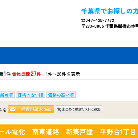
千葉県でお探しの
☎047-425-7772
〒273-0005 千葉県船橋市本町4
1
27
開
件
会員公開
件
1件〜28件を表示
新着順
価格の安い順
価格の高い順
件を
ール電化 南東道路 新築戸建 平野台1丁目