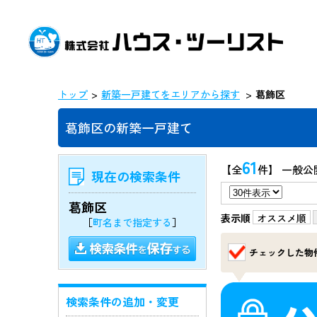
トップ
新築一戸建てをエリアから探す
葛飾区
葛飾区の新築一戸建て
61
【全
件】 一般公
現在の検索条件
葛飾区
表示順
オススメ順
［
町名まで指定する
］
チェックした物
検索条件の追加・変更