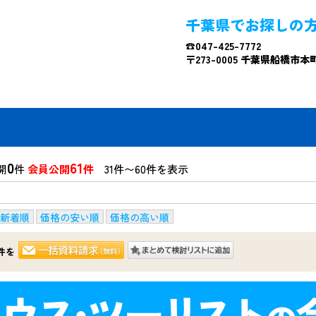
千葉県でお探しの
☎047-425-7772
〒273-0005 千葉県船橋市本町4
0
61
開
件
会員公開
件
31件〜60件を表示
新着順
価格の安い順
価格の高い順
件を