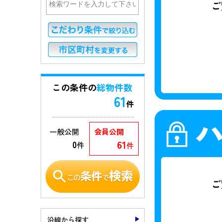
この条件の
総物件数
61
件
一般公開
会員公開
61
0
件
件
沿線から探す