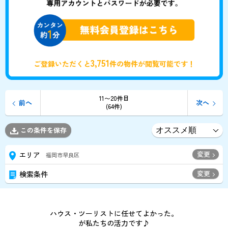
3,751
ご登録いただくと
件の物件が閲覧可能です！
11〜20件目
前へ
次へ
(64件)
この条件を保存
変更
エリア
福岡市早良区
変更
検索条件
ハウス・ツーリストに任せてよかった。
が私たちの活力です♪