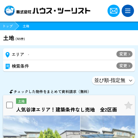
トップ
土地
土地
(
765
件)
変更
エリア
-
変更
検索条件
チェックした物件をまとめて資料請求（無料）
土地
人気谷津エリア！建築条件なし売地 全2区画