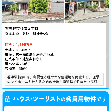
習志野市谷津３丁目
京成本線「谷津」駅徒歩
5
分
4,499
価格：
万円
土地：105.31m²〜
用途：第一種低層住居専用地域
建築条件：
建築条件なし
建ぺい率：60％
容積率：150％
谷津駅徒歩5分。利便性と穏やかな住環境を両立する、理想
のマイホームを叶えるための土地！南道路で日当たり良好